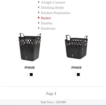
Airtight Canister
Drinking Bottle
Kitchen Preparation
Basket
Dustbin
Hardware
PN842B
PN841B
Page
1
Total Views : 2021860