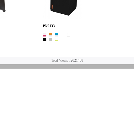
PN9133
Total Views : 2021458