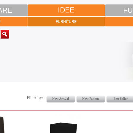
ARE
IDEE
FU
E
FURNITURE
Filter by:
New Arrival
New Pattern
Best Seller