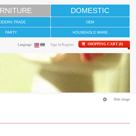
RNITURE
DOMESTIC
ODERN TRADE
OEM
PARTY
HOUSEHOLD WARE
SHOPPING CART (0)
Language :
Sign In/Register
Hide image