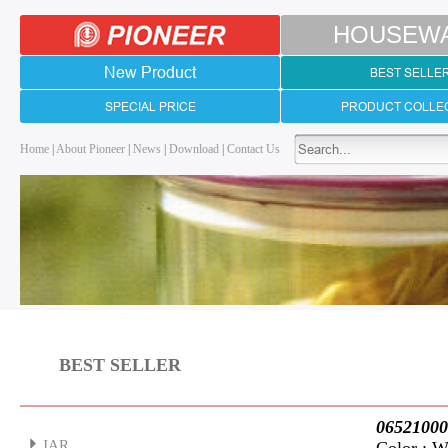
HOUSEW
New Product
BEST SELLE
SPECIAL PRICE
PRODUCT COLLE
Home
|
About Pioneer
|
News
|
Download
|
Contact Us
BEST SELLER
0652100
JAR