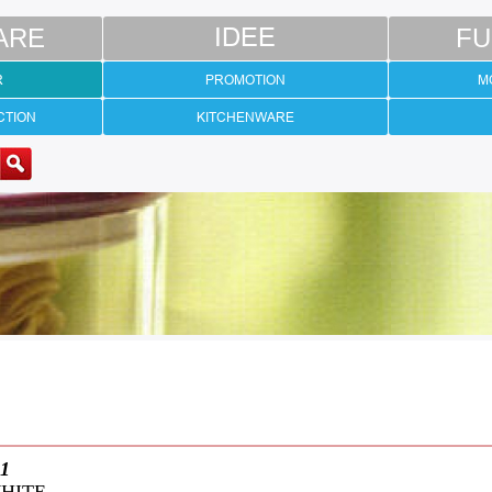
ARE
IDEE
FU
R
PROMOTION
M
CTION
KITCHENWARE
01