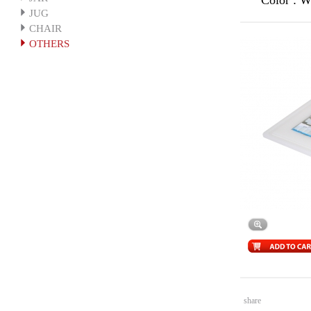
Color : 
JUG
CHAIR
OTHERS
share